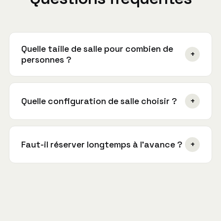
Quelle taille de salle pour combien de
+
personnes ?
Prévoyez un peu de marge par rapport à votre
effectif. Chez Yomeeting, la LT-92 accueille
Quelle configuration de salle choisir ?
+
jusqu'à 12 personnes (réunions, ateliers) et la
LT-91 jusqu'à 22 personnes (formations,
En classe pour transmettre, en U pour
séminaires).
favoriser les échanges, en îlots pour le travail
Faut-il réserver longtemps à l'avance ?
+
en sous-groupes. La salle est installée avant
votre arrivée.
Plus tôt vous réservez, plus le choix de dates
est large, surtout pour les journées complètes.
Décrivez votre projet et vous recevez une
proposition sous 2h.