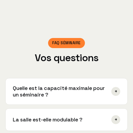
FAQ SÉMINAIRE
Vos questions
Quelle est la capacité maximale pour
+
un séminaire ?
La salle LT-91 accueille jusqu'à 22 personnes,
avec plusieurs configurations selon votre
La salle est-elle modulable ?
+
format. Pour un comité plus restreint, la LT-92
(jusqu'à 12 personnes) peut convenir.