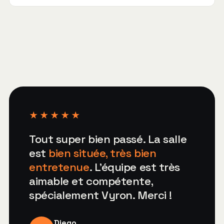
parkings publics se trouvent à proximité pour
L'accueil, la mise en place de la salle dans la
les participants en voiture.
configuration choisie et la préparation du
matériel (écran, visio, wifi, flipchart) sont
compris. Le traiteur s'ajoute en option. Vous
arrivez, tout est prêt.
★★★★★
Tout super bien passé. La salle
est
bien située, très bien
entretenue
. L'équipe est très
aimable et compétente,
spécialement Vyron. Merci !
Diego